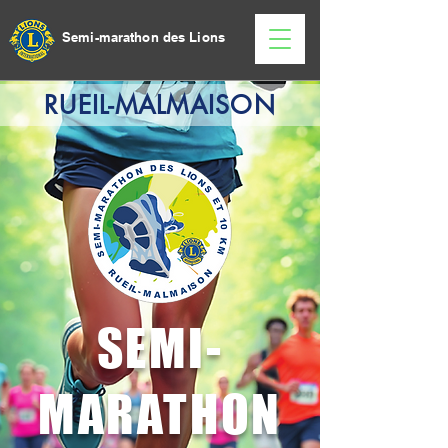
Semi-marathon des Lions
RUEIL-MALMAISON
SEMI-
MARATHON