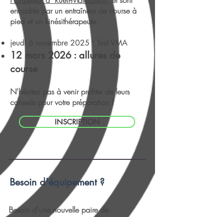
l’Empereur à Rueil-Malmaison
, et sont
encadrés par un entraîneur de course à
pied et un kinésithérapeute.
jeudi 6 novembre 2025 : Test VMA
12 mars 2026 : allures de
course
N'hésitez pas à venir profiter de leurs
conseils pour votre préparation !
INSCRIPTION
Besoin d'équipement ?
Besoin d'une nouvelle paire de