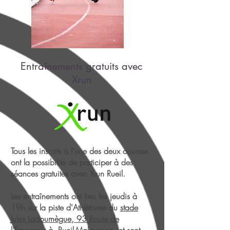
Entraînements gratuits avec
Xrun
Tous les inscrits à l'une des deux courses
ont la possibilité de participer à des
séances gratuites avec Xrun Rueil.
Les entraînements ont lieu les jeudis à
19h sur la piste d'Athlétisme du
stade
Jules Ladoumègue, 93 Route de