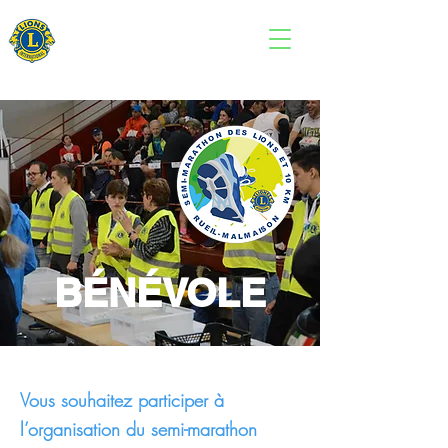
Semi-marathon des Lions
BÉNÉVOLE
Vous souhaitez participer à
Welcome
l’organisation du semi-marathon